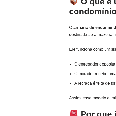
O que é 
condomíni
O
armário de encomend
destinada ao armazename
Ele funciona como um si
O entregador deposit
O morador recebe uma 
A retirada é feita de 
Assim, esse modelo elimi
Por que 