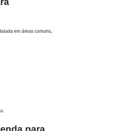
ra
nstalada em áreas comuns,
s.
menda para