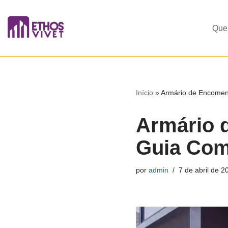
Pular
Que
para
o
conteúdo
Início
»
Armário de Encomen
Armário 
Guia Com
por
admin
7 de abril de 2