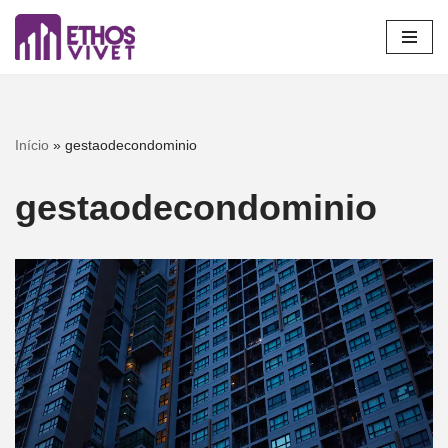
Pular
para
o
conteúdo
Início
»
gestaodecondominio
gestaodecondominio