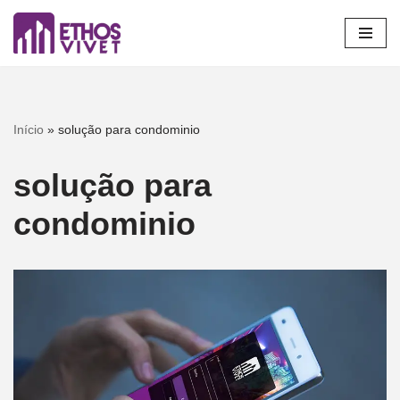
Pular
para
o
conteúdo
Início
»
solução para condominio
solução para
condominio