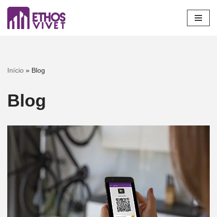
Pular
para
o
conteúdo
Início
»
Blog
Blog